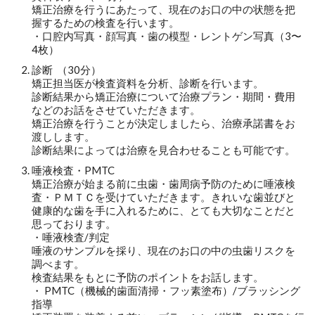
矯正治療を行うにあたって、現在のお口の中の状態を把
握するための検査を行います。
・口腔内写真・顔写真・歯の模型・レントゲン写真（3〜
4枚）
診断 （30分）
矯正担当医が検査資料を分析、診断を行います。
診断結果から矯正治療について治療プラン・期間・費用
などのお話をさせていただきます。
矯正治療を行うことが決定しましたら、治療承諾書をお
渡しします。
診断結果によっては治療を見合わせることも可能です。
唾液検査・PMTC
矯正治療が始まる前に虫歯・歯周病予防のために唾液検
査・ＰＭＴＣを受けていただきます。きれいな歯並びと
健康的な歯を手に入れるために、とても大切なことだと
思っております。
・唾液検査/判定
唾液のサンプルを採り、現在のお口の中の虫歯リスクを
調べます。
検査結果をもとに予防のポイントをお話します。
・ PMTC（機械的歯面清掃・フッ素塗布）/ブラッシング
指導