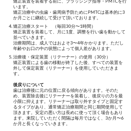
矯正装置を装着する前に、ブラッシング指導・PMTCを行
います。
矯正治療中の虫歯・歯周病予防ためにPMTCは基本的に3
か月ごとに継続して受けて頂いております。
矯正治療スタート （毎回30分〜1時間）
矯正装置を装着して、月に1度、調整を行い歯を動かして
並べていきます。
治療期間は、成人ではおよそ3〜4年かかります。ただし
年齢やお口の中の状態によって個人差があります。
治療後・保定装置（リテーナー）の使用（30分）
矯正装置による歯の移動が終了した後、すべての装置を
外して保定装置（リテーナー）を使用していただきま
す。
後戻りについて
歯は治療後に元の位置に戻る傾向があります。そのた
め、装置除去後にリテーナーを装着し、後戻りの力を最
小限に抑えます。リテーナーは取り外すタイプと固定す
るタイプがあり、通常矯正治療期間と同じ期間使用して
頂きます。安定の悪い方は長めに使って頂く場合もあり
ます。来院していただく間隔は毎月ではなく、3か月〜6
か月と長くなっていきます。