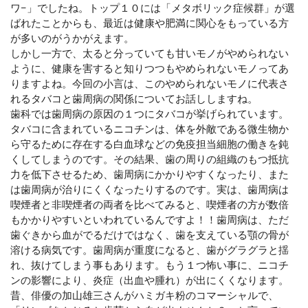
ワ−」でしたね。トップ１０には「メタボリック症候群」が選
ばれたことからも、最近は健康や肥満に関心をもっている方
が多いのがうかがえます。
しかし一方で、太ると分っていても甘いモノがやめられない
ように、健康を害すると知りつつもやめられないモノってあ
りますよね。今回の小言は、このやめられないモノに代表さ
れるタバコと歯周病の関係についてお話ししますね。
歯科では歯周病の原因の１つにタバコが挙げられています。
タバコに含まれているニコチンは、体を外敵である微生物か
ら守るために存在する白血球などの免疫担当細胞の働きを鈍
くしてしまうのです。その結果、歯の周りの組織のもつ抵抗
力を低下させるため、歯周病にかかりやすくなったり、また
は歯周病が治りにくくなったりするのです。実は、歯周病は
喫煙者と非喫煙者の両者を比べてみると、喫煙者の方が数倍
もかかりやすいといわれているんですよ！！歯周病は、ただ
歯ぐきから血がでるだけではなく、歯を支えている顎の骨が
溶ける病気です。歯周病が重度になると、歯がグラグラと揺
れ、抜けてしまう事もあります。もう１つ怖い事に、ニコチ
ンの影響により、炎症（出血や腫れ）が出にくくなります。
昔、俳優の加山雄三さんがハミガキ粉のコマーシャルで、