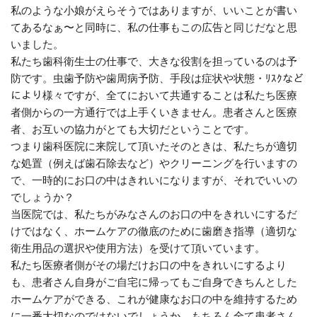
私のような小娘がえらそうではありますが、いいことが書い
てあるなぁ〜と同時に、私の仕事もこの広告と同じだなと思
いました。
私たち歯科衛生士の仕事で、大きな役割を担っているのは予
防です。虫歯予防や歯周病予防、手段は症状や状態・ﾘｽｸなど
により様々ですが、全てにおいて共通することは私たち医療
者側からの一方通行では上手くいきません。患者さんと医療
者、お互いの協力がとても大切だということです。
つまり歯科医院に来院して頂いたそのときは、私たちが適切
な処置（例えば歯石除去など）やクリーニングを行いますの
で、一時的にお口の中はきれいになりますが、それでいいの
でしょうか？
当医院では、私たちがみなさんのお口の中をきれいにするだ
けではなく、ホームケアの徹底のために歯磨き指導（適切な
衛生用品の選択や使用方法）を受けて頂いています。
私たち医療者側がその場だけお口の中をきれいにするより
も、患者さん自身がご自宅に帰ってもご自身できちんとした
ホームケアができる、これが健康なお口の中を維持するため
に一番大切なのではないでしょうか。もちろん全て患者さん