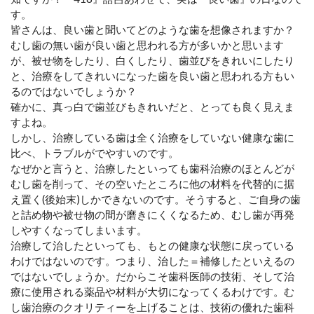
す。
皆さんは、良い歯と聞いてどのような歯を想像されますか？
むし歯の無い歯が良い歯と思われる方が多いかと思います
が、被せ物をしたり、白くしたり、歯並びをきれいにしたり
と、治療をしてきれいになった歯を良い歯と思われる方もい
るのではないでしょうか？
確かに、真っ白で歯並びもきれいだと、とっても良く見えま
すよね。
しかし、治療している歯は全く治療をしていない健康な歯に
比べ、トラブルがでやすいのです。
なぜかと言うと、治療したといっても歯科治療のほとんどが
むし歯を削って、その空いたところに他の材料を代替的に据
え置く(後始末)しかできないのです。そうすると、ご自身の歯
と詰め物や被せ物の間が磨きにくくなるため、むし歯が再発
しやすくなってしまいます。
治療して治したといっても、もとの健康な状態に戻っている
わけではないのです。つまり、治した＝補修したといえるの
ではないでしょうか。だからこそ歯科医師の技術、そして治
療に使用される薬品や材料が大切になってくるわけです。む
し歯治療のクオリティーを上げることは、技術の優れた歯科