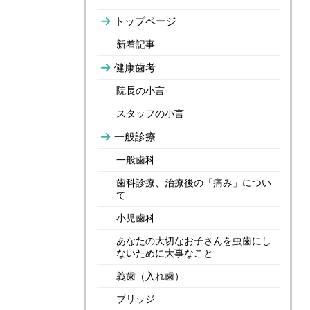
トップページ
新着記事
健康歯考
院長の小言
スタッフの小言
一般診療
一般歯科
歯科診療、治療後の「痛み」につい
て
小児歯科
あなたの大切なお子さんを虫歯にし
ないために大事なこと
義歯（入れ歯）
ブリッジ