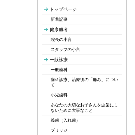
トップページ
新着記事
健康歯考
院長の小言
スタッフの小言
一般診療
一般歯科
歯科診療、治療後の「痛み」につい
て
小児歯科
あなたの大切なお子さんを虫歯にし
ないために大事なこと
義歯（入れ歯）
ブリッジ