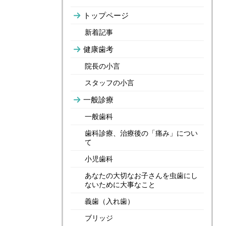
トップページ
新着記事
健康歯考
院長の小言
スタッフの小言
一般診療
一般歯科
歯科診療、治療後の「痛み」につい
て
小児歯科
あなたの大切なお子さんを虫歯にし
ないために大事なこと
義歯（入れ歯）
ブリッジ