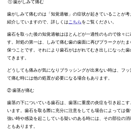
①
歯がしみて痛む
歯がしみて痛むのは「知覚過敏」の症状が起きていることが考
紹介していますので、詳しくは
こちら
をご覧ください。
歯石を取った後の知覚過敏はほとんどが一過性のもので徐々に
す。対処の第一は、しみて痛む歯の歯面に再びプラークがたま
保つことです。それにより歯石がはがれてむき出しになった歯
てきます。
どうしても痛みが気になりブラッシングが出来ない時は、フッ
て痛む時には他の処置が必要になる場合もあります。
②
歯茎が痛む
歯茎の下についている歯石は、歯茎に重度の炎症を引き起こす
います。歯石を取る際に充分に注意をしても場合によっては傷
強い時や感染を起こしている疑いのある時には、その部位の消
ともあります。