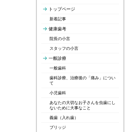
トップページ
新着記事
健康歯考
院長の小言
スタッフの小言
一般診療
一般歯科
歯科診療、治療後の「痛み」につい
て
小児歯科
あなたの大切なお子さんを虫歯にし
ないために大事なこと
義歯（入れ歯）
ブリッジ